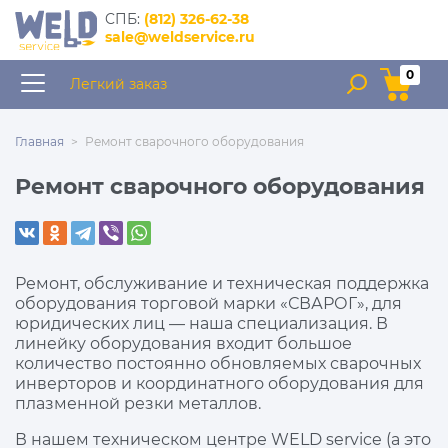
интернет–магазин
CПБ:
(812) 326-62-38
запчастей для сварочного
sale@weldservice.ru
оборудования
0
Легкий заказ
Главная
Ремонт сварочного оборудования
Ремонт сварочного оборудования
Ремонт, обслуживание и техническая поддержка
оборудования торговой марки «СВАРОГ», для
юридических лиц — наша специализация. В
линейку оборудования входит большое
количество постоянно обновляемых сварочных
инверторов и координатного оборудования для
плазменной резки металлов.
В нашем техническом центре WELD service (а это