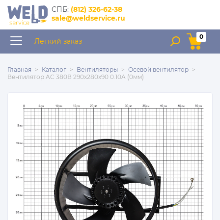
интернет–магазин
CПБ:
(812) 326-62-38
запчастей для сварочного
sale@weldservice.ru
оборудования
0
Легкий заказ
Главная
Каталог
Вентиляторы
Осевой вентилятор
Вентилятор AC 380В 290х280х90 0.10A (0мм)