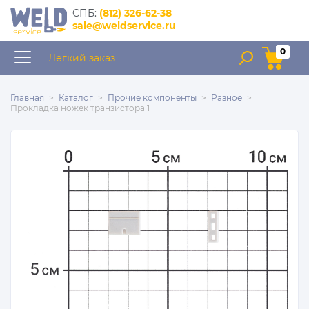
интернет–магазин
CПБ:
(812) 326-62-38
запчастей для сварочного
sale@weldservice.ru
оборудования
0
Легкий заказ
Главная
Каталог
Прочие компоненты
Разное
Прокладка ножек транзистора 1