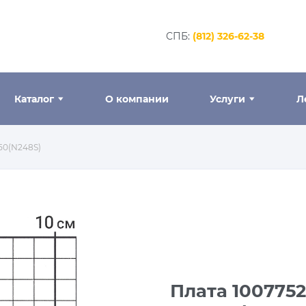
CПБ:
(812) 326-62-38
Каталог
О компании
Услуги
Л
50(N248S)
Плата 100775