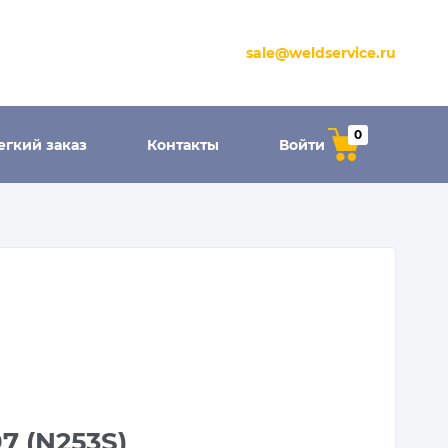
sale@weldservice.ru
0
егкий заказ
Контакты
Войти
7 (N253S)