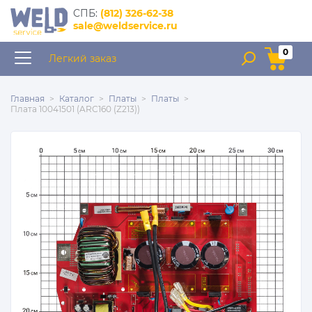
интернет–магазин
CПБ:
(812) 326-62-38
запчастей для сварочного
sale@weldservice.ru
оборудования
0
Легкий заказ
Главная
Каталог
Платы
Платы
Плата 10041501 (ARC160 (Z213))