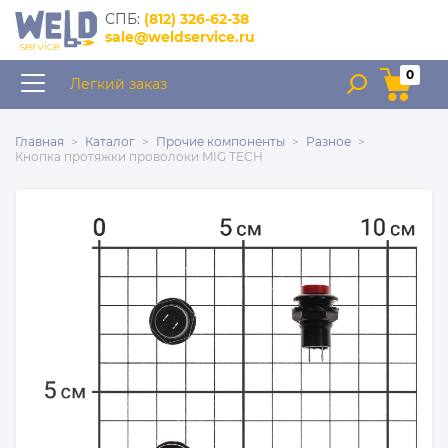
интернет–магазин
CПБ:
(812) 326-62-38
запчастей для сварочного
sale@weldservice.ru
оборудования
0
Легкий заказ
Главная
Каталог
Прочие компоненты
Разное
Кнопка протяжки проволоки MIG TECH