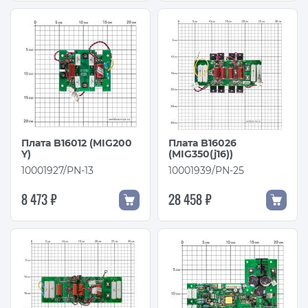
Плата B16012 (MIG200
Плата B16026
Y)
(MIG350(j16))
10001927/PN-13
10001939/PN-25
8 473 ₽
28 458 ₽