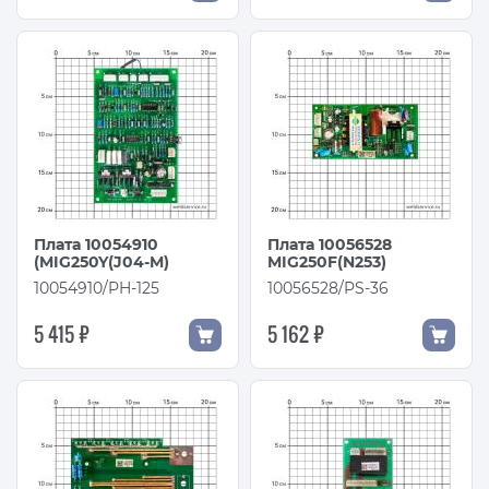
Плата 10054910
Плата 10056528
(MIG250Y(J04-M)
MIG250F(N253)
10054910/PH-125
10056528/PS-36
5 415 ₽
5 162 ₽