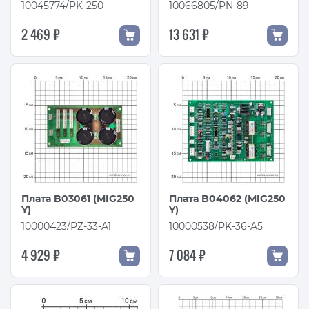
10045774/PK-250
10066805/PN-89
2 469 ₽
13 631 ₽
Плата B03061 (MIG250
Плата B04062 (MIG250
Y)
Y)
10000423/PZ-33-A1
10000538/PK-36-A5
4 929 ₽
7 084 ₽