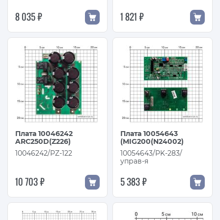
8 035 ₽
1 821 ₽
Плата 10046242
Плата 10054643
ARC250D(Z226)
(MIG200(N24002)
10046242/PZ-122
10054643/PK-283/
управ-я
10 703 ₽
5 383 ₽