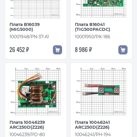
Плата B16039
Плата B16041
(MIG5000)
(TIG500PACDC)
10001948/PN-37-A1
10001950/PK-186
26 452 ₽
8 986 ₽
Плата 10046239
Плата 10046241
ARC250D(Z226)
ARC250D(Z226)
10046239/PD-80
10046241/PH-194