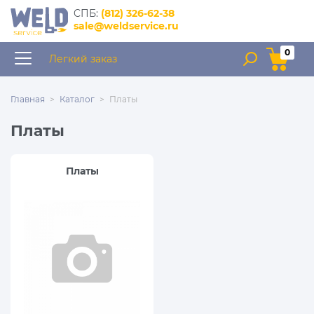
интернет–магазин
CПБ:
(812) 326-62-38
запчастей для сварочного
sale@weldservice.ru
оборудования
0
Легкий заказ
Главная
Каталог
Платы
Платы
Платы