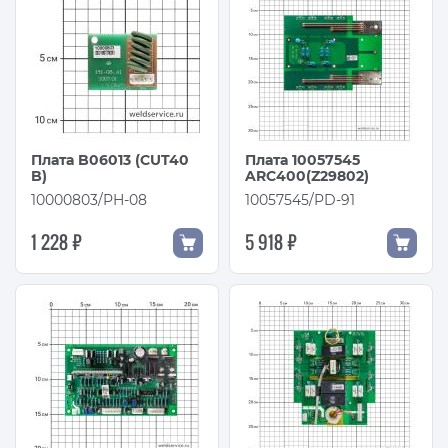
Плата B06013 (CUT40
Плата 10057545
B)
ARC400(Z29802)
10000803/PH-08
10057545/PD-91
1 228 ₽
5 918 ₽