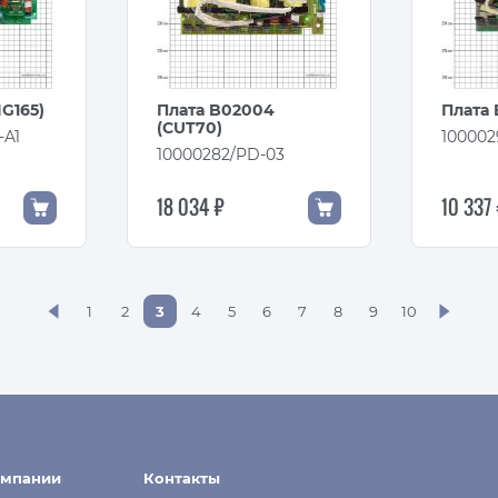
IG165)
Плата B02004
Плата 
(CUT70)
-A1
100002
10000282/PD-03
18 034 ₽
10 337
3
1
2
4
5
6
7
8
9
10
омпании
Контакты