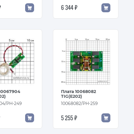
₽
6 344 ₽
10067904
Плата 10068082
02)
TIG(E202)
04/PH-249
10068082/PH-259
₽
5 255 ₽