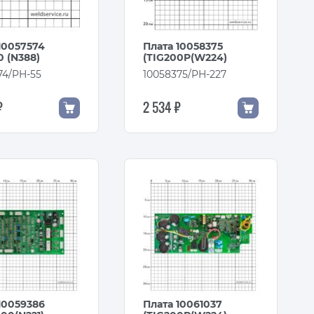
10057574
Плата 10058375
 (N388)
(TIG200P(W224)
74/PH-55
10058375/PH-227
₽
2 534 ₽
10059386
Плата 10061037