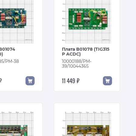
B01074
Плата B01078 (TIG315
0)
P ACDC)
85/PM-38
10000188/PM-
39/10044365
₽
11 449 ₽