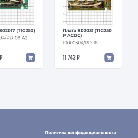
B02017 (TIG250)
Плата B02031 (TIG250
P ACDC)
94/PD-08-A2
10000304/PD-18
 ₽
11 743 ₽
Политика конфиденциальности