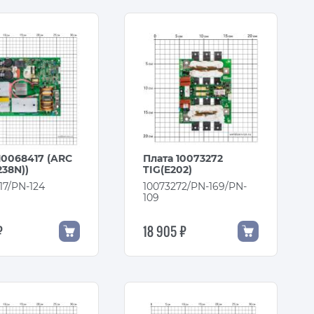
10068417 (ARC
Плата 10073272
238N))
TIG(E202)
17/PN-124
10073272/PN-169/PN-
109
₽
18 905 ₽