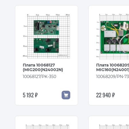
Плата 10068127
Плата 1006820
(MIG200(N24002N)
MIG160(N24001
10068127/PK-350
10068209/PN-7
5 192 ₽
22 940 ₽