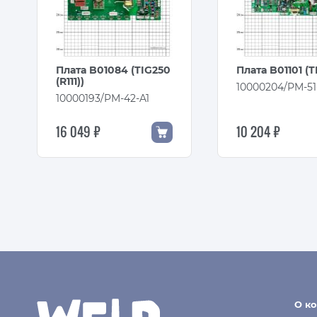
Плата B01084 (TIG250
Плата B01101 (T
(R111))
10000204/PM-51
10000193/PM-42-A1
16 049 ₽
10 204 ₽
О к