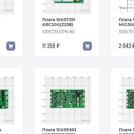
2
Плата 10057351
Плата 
ARC200(Z238)
MIG500
10057351/PN-80
100575
11 359 ₽
2 043 
4
Плата 10059383
Плата 