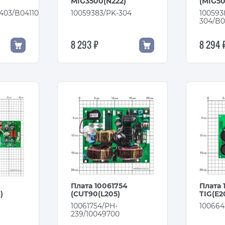
)
MIG3500(N222)
(MIG50
403/B04110
10059383/PK-304
100593
304/B
8 293 ₽
8 294 
Плата 10061754
Плата 
)
(CUT90(L205)
TIG(E2
10061754/PH-
100664
239/10049700