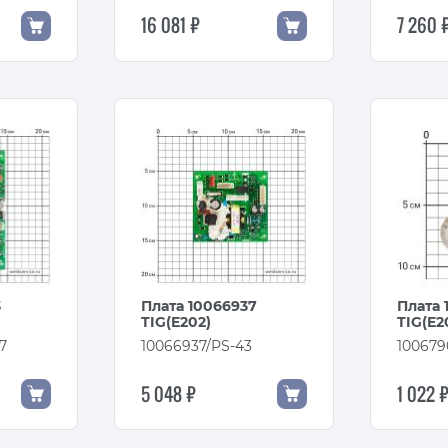
16 081 ₽
7 260 
3
Плата 10066937
Плата 
TIG(E202)
TIG(E2
7
10066937/PS-43
100679
5 048 ₽
1 022 