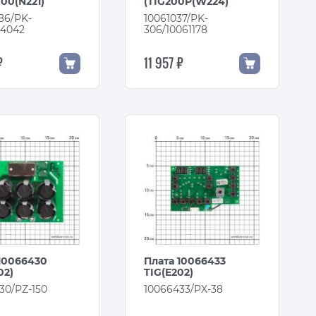
00(N221)
(TIG200P(W224)
86/PK-
10061037/PK-
04042
306/10061178
₽
11 957 ₽
10066430
Плата 10066433
02)
TIG(E202)
30/PZ-150
10066433/PX-38