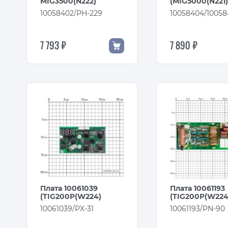
MIG3500(N222)
(MIG5000(N221
10058402/PH-229
10058404/10058
7 793 ₽
7 890 ₽
Плата 10061039
Плата 10061193
(TIG200P(W224)
(TIG200P(W224
10061039/PX-31
10061193/PN-90