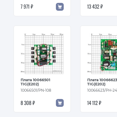
7 971 ₽
13 432 ₽
Плата 10066501
Плата 1006662
TIG(E202)
TIG(E202)
10066501/PN-108
10066623/PH-24
8 308 ₽
14 112 ₽