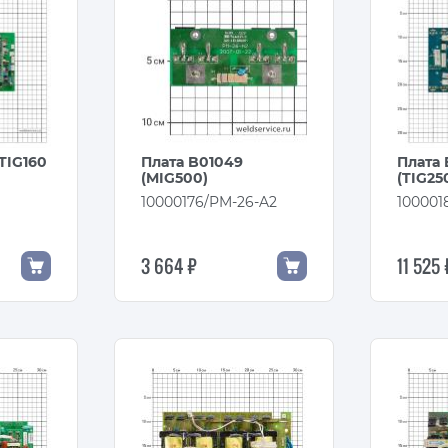
TIG160
Плата B01049
Плата 
(MIG500)
(TIG25
10000176/PM-26-A2
100001
3 664 ₽
11 525 