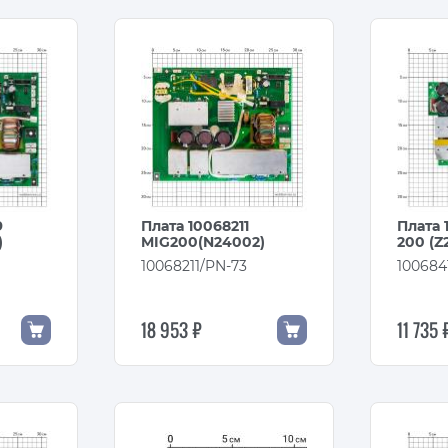
9
Плата 10068211
Плата 
)
MIG200(N24002)
200 (Z
3
10068211/PN-73
100684
18 953 ₽
11 735 