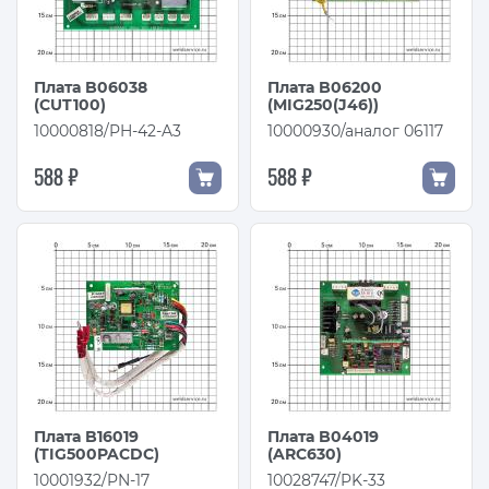
Плата B06038
Плата B06200
(CUT100)
(MIG250(J46))
10000818/PH-42-A3
10000930/аналог 06117
588 ₽
588 ₽
Плата B16019
Плата B04019
(TIG500PACDC)
(ARC630)
10001932/PN-17
10028747/PK-33