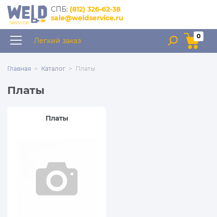
интернет–магазин
CПБ:
(812) 326-62-38
запчастей для сварочного
sale@weldservice.ru
оборудования
0
Легкий заказ
Главная
Каталог
Платы
Платы
Платы