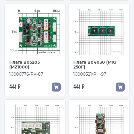
Плата B05205
Плата B04030 (MIG
(MZ1000)
250F)
10000776/PK-87
10000521/PH-97
441 ₽
441 ₽