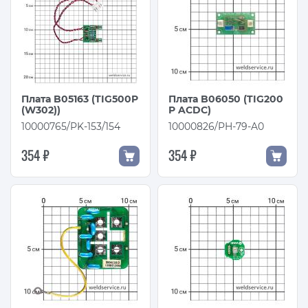
Плата B05163 (TIG500P
Плата B06050 (TIG200
(W302))
P ACDC)
10000765/PK-153/154
10000826/PH-79-A0
354 ₽
354 ₽