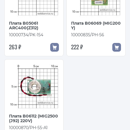
Плата B05061
Плата B06069 (MIG200
ARC400(Z312)
Y)
10000734/PK-154
10000835/PH-56
263 ₽
222 ₽
Плата B06112 (MIG2500
(J92) 220V)
10000870/PH-55-A1