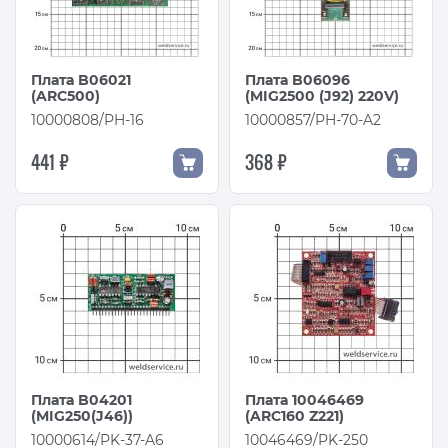
Плата B06021
Плата B06096
(ARC500)
(MIG2500 (J92) 220V)
10000808/PH-16
10000857/PH-70-A2
441 ₽
368 ₽
Плата B04201
Плата 10046469
(MIG250(J46))
(ARC160 Z221)
10000614/PK-37-A6
10046469/PK-250