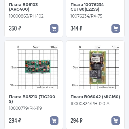
Плата B06103
Плата 10076234
(ARC400)
CUT80(L225S)
10000863/PH-102
10076234/PX-75
350 ₽
344 ₽
Плата B05210 (TIG200
Плата B06042 (MIG160)
S)
10000824/PH-120-A1
10000779/PK-119
294 ₽
294 ₽