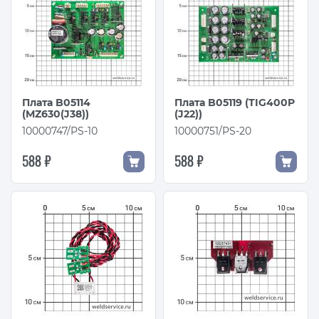
Плата B05114
Плата B05119 (TIG400P
(MZ630(J38))
(J22))
10000747/PS-10
10000751/PS-20
588 ₽
588 ₽