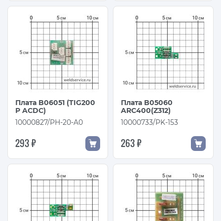
Плата B06051 (TIG200
Плата B05060
P ACDC)
ARC400(Z312)
10000827/PH-20-A0
10000733/PK-153
293 ₽
263 ₽