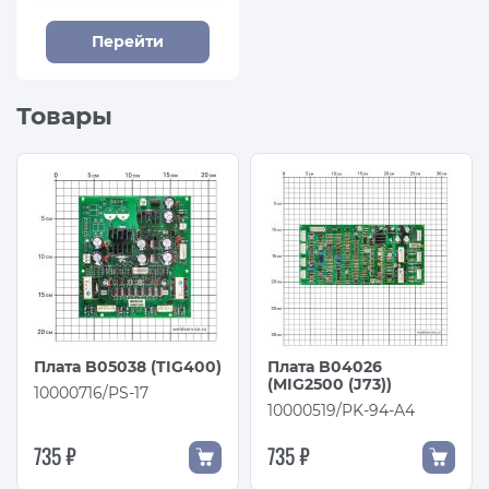
Перейти
Товары
Плата B05038 (TIG400)
Плата B04026
(MIG2500 (J73))
10000716/PS-17
10000519/PK-94-A4
735 ₽
735 ₽